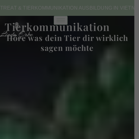
Zum
T & TIERKOMMUNIKATION AUSBILDUNG IN VIETNAM 202
Inhalt
springen
Tierkommunikation
Höre was dein Tier dir wirklich
sagen möchte