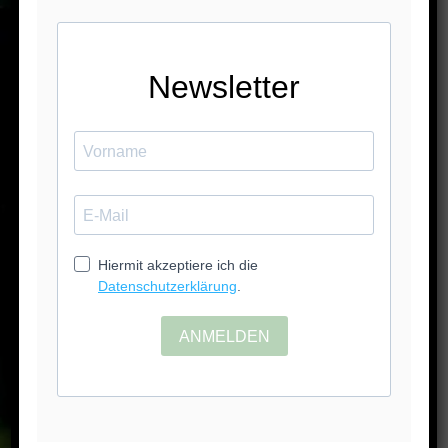
dies nicht und manchmal zweifelt man an sich
selbst, denkt „bilde ich mir das ein“. Dass sie
sich auch bei Linda so zeigen, berührt mich
und bestätigt meine Intuition. Danke dafür.
Und worüber ich sehr froh, dankbar und
glücklich bin, dass Du es so schnell möglich
machen konntest.
Ich kann Dich und deine Arbeit
uneingeschränkt weiterepfehlen.
Herzliche Grüße von meiner kleinen Familie
<3
Lydia