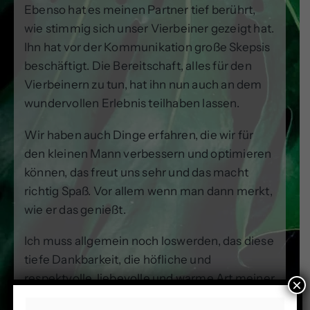
Ebenso hat es meinen Partner tief berührt,
wie stimmig sich unser Vierbeiner gezeigt hat.
Ihn hat vor der Kommunikation große Skepsis
beschäftigt. Die Bereitschaft, alles für den
Vierbeinern zu tun, hat ihn nun auch an dem
wundervollen Erlebnis teilhaben lassen.
Wir haben auch Dinge erfahren, die wir für
den kleinen Mann verbessern und optimieren
können, das freut uns sehr und das macht
richtig Spaß. Vor allem wenn man dann merkt,
wie er das genießt.
Ich muss allgemein noch loswerden, das diese
tiefe Dankbarkeit, die höfliche und
respektvolle, liebevolle und warme Art meiner
×
beiden Tiere, mich tief ergreift. Viele spüren