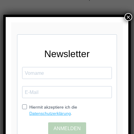
×
DIE KRAFTTIERREISE
In deiner Sitzung verbinde ich mich mit deinem
Krafttier
und begleite die Reise für dich.
Ich nehme Kontakt auf,
empfange Eindrücke, Bilder und Botschaften
und übersetze diese für dich verständlich.
Du erhältst im Anschluss: