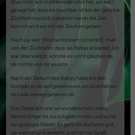
Was mich am meistens berührt hat, wo sie
gesagt hat, dass es machbar ist bei der gleiche
Züchterin zurück zukehren wenn die Zeit
kommt wird sie mir ein Zeichen geben.
Nach ca. vier Wochen bekam ich eine E-mail
von der Züchterin, dass sie Babys erwartet. Ich
war überwältigt, könnte es nicht glauben da
sie nichts von dir wusste.
Nach der Geburt des Babys habe ich den
Kontakt zu dir aufgenommen um zu erfahren
ob Laila wieder geboren ist.
Das Gespräch war so wunderschön, mein
kleiner Engel ist zurückgekommen und es ist
ein goldiges Mädel. Es geht ihr dort sehr gut ,
sie wächst und gedeiht und hat viel Spaß.