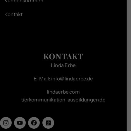
Kundenstimmen
Kontakt
KONTAKT
Linda Erbe
E-Mail: info@lindaerbe.de
lindaerbe.com
tierkommunikation-ausbildungen.de
I
Y
F
I
n
o
a
c