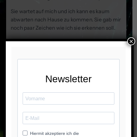
Sie wartet auf mich und ich kann es kaum
abwarten nach Hause zu kommen. Sie gab mir
noch paar Zeichen wie ich sie erkennen soll.
×
So ist das auch gewesen liebe Linda, ich hab
meine Laila gefunden. Es war für mich ein
sehr schönes emotionales Erlebnis. Wir
gaben ihr den selben Namen weil sie es auch
so wollte (was sie in unserem Gespräch
gesagt hat) und das war auch richtig so.
Laila kam mit 10 Wochen zu uns hat sich sehr
wohl gefühlt, kannte fast jede Ecke in der
Wohnung und jeden weiteren Tag erkenne ich
immer mehr Eigenschaften von ihrem ersten
Leben.