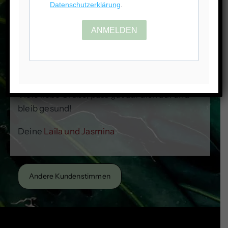
Liebe Linda möchte dir nochmals sagen, wie
unendlich dankbar ich bin, dass es dich gibt!
Ohne dich hätte ich meinen Engel nicht
gefunden.
Ich bin sehr glücklich dich getroffen und
kennengelernt zu haben.
Viele liebe Grüße, pass gut auf dich auf und
bleib gesund!
Deine
Laila und Jasmina
Andere Kundenstimmen