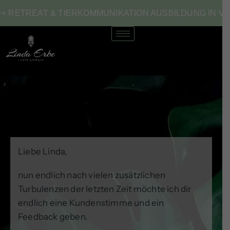
Zum
+ RETREAT & TIERKOMMUNIKATION AUSBILDUNG IN VIE
Inhalt
springen
Liebe Linda,
nun endlich nach vielen zusätzlichen
Turbulenzen der letzten Zeit möchte ich dir
endlich eine Kundenstimme und ein
Feedback geben.