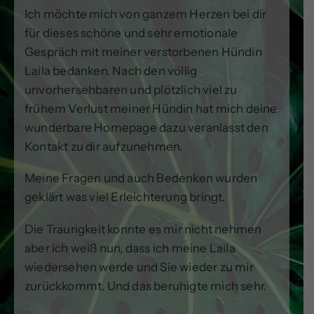
Ich möchte mich von ganzem Herzen bei dir
für dieses schöne und sehr emotionale
Gespräch mit meiner verstorbenen Hündin
Laila bedanken. Nach den völlig
unvorhersehbaren und plötzlich viel zu
frühem Verlust meiner Hündin hat mich deine
wunderbare Homepage dazu veranlasst den
Kontakt zu dir aufzunehmen.
Meine Fragen und auch Bedenken wurden
geklärt was viel Erleichterung bringt.
Die Traurigkeit konnte es mir nicht nehmen
aber ich weiß nun, dass ich meine Laila
wiedersehen werde und Sie wieder zu mir
zurückkommt. Und das beruhigte mich sehr.